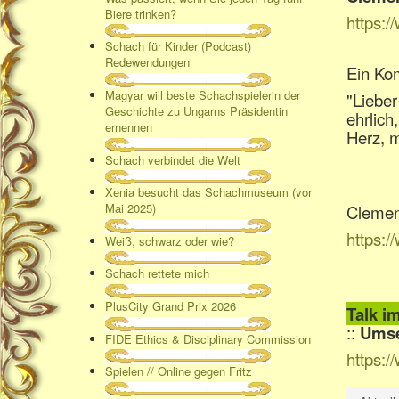
Biere trinken?
https:
Schach für Kinder (Podcast)
Redewendungen
Ein Ko
Magyar will beste Schachspielerin der
"Lieber
Geschichte zu Ungarns Präsidentin
ehrlich
ernennen
Herz, m
Schach verbindet die Welt
Xenia besucht das Schachmuseum (vor
Mai 2025)
Clemen
https:
Weiß, schwarz oder wie?
Schach rettete mich
PlusCity Grand Prix 2026
Talk i
::
Umse
FIDE Ethics & Disciplinary Commission
https:
Spielen // Online gegen Fritz