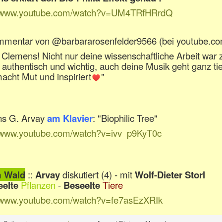
//www.youtube.com/watch?v=UM4TRfHRrdQ
mmentar von
@
barbararosenfelder9566
(bei youtube.co
 Clemens! Nicht nur deine wissenschaftliche Arbeit war z
, authentisch und wichtig, auch deine Musik geht ganz tie
acht Mut und inspiriert
"
s G. Arvay
am Klavier
: "Biophilic Tree"
//www.youtube.com/watch?v=ivv_p9KyT0c
m Wald
::
Arvay
diskutiert (4) - mit
Wolf-Dieter Storl
elte
Pflanzen
-
Beseelte
Tiere
//www.youtube.com/watch?v=fe7asEzXRIk