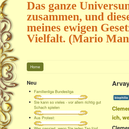
Das ganze Universum
zusammen, und diese
meines ewigen Geset
Vielfalt. (Mario Mant
Home
Arvay
Neu
Familienliga Bundesliga
biophilia
Sie kann so vieles - vor allem richtig gut
Schach spielen
Clemen
ich, w
Aus Protest:
Clemen
Was passiert, wenn Sie jeden Tag fünf