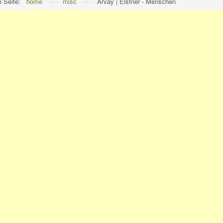
e Seite:
home
--»--
misc
--»--
Arvay | Elstner - Menschen