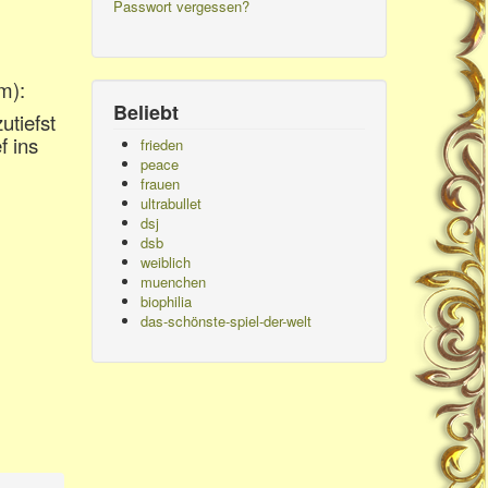
Passwort vergessen?
m)
:
Beliebt
utiefst
f ins
frieden
peace
frauen
ultrabullet
dsj
dsb
weiblich
muenchen
biophilia
das-schönste-spiel-der-welt