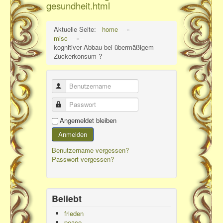
gesundheit.html
Aktuelle Seite:
home
--»--
misc
--»--
kognitiver Abbau bei übermäßigem
Zuckerkonsum ?
Benutzername
Passwort
Angemeldet bleiben
Anmelden
Benutzername vergessen?
Passwort vergessen?
Beliebt
frieden
peace