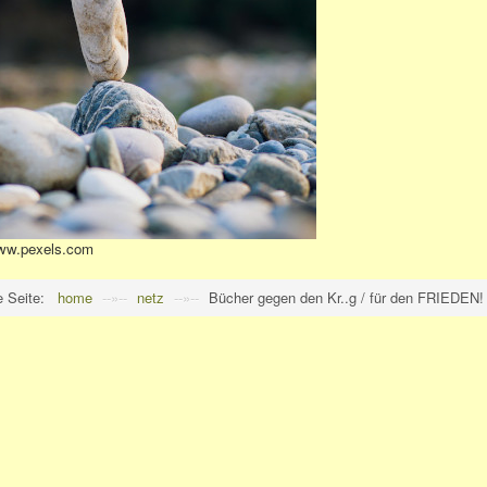
w.pexels.com
e Seite:
home
--»--
netz
--»--
Bücher gegen den Kr..g / für den FRIEDEN!