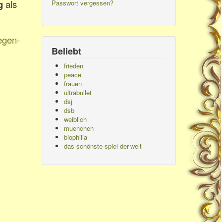
g
als
Passwort vergessen?
egen-
Beliebt
frieden
peace
frauen
ultrabullet
dsj
dsb
weiblich
muenchen
biophilia
das-schönste-spiel-der-welt