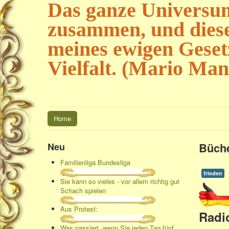
Das ganze Universum
zusammen, und diese
meines ewigen Geset
Vielfalt. (Mario Mant
Home
Büche
Neu
Familienliga Bundesliga
frieden
Sie kann so vieles - vor allem richtig gut
Schach spielen
Aus Protest:
Radi
Was passiert, wenn Sie jeden Tag fünf