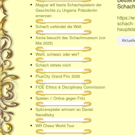
Magyar will beste Schachspielerin der
Schachk
Geschichte zu Ungarns Präsidentin
ernennen
https:/
schach-
Schach verbindet die Welt
haupts
Xenia besucht das Schachmuseum (vor
Aktuell
Mai 2025)
Weiß, schwarz oder wie?
Schach rettete mich
PlusCity Grand Prix 2026
FIDE Ethics & Disciplinary Commission
Spielen // Online gegen Fritz
Spitzenspieler erinnern an Daniel
Naroditsky
WR Chess World Tour