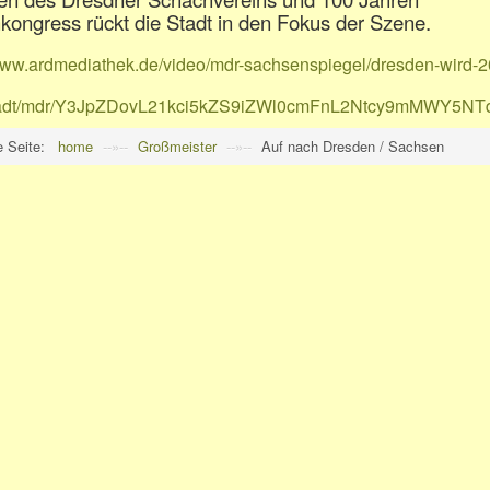
ongress rückt die Stadt in den Fokus der Szene.
/www.ardmediathek.de/video/mdr-sachsenspiegel/dresden-wird-2
tadt/mdr/Y3JpZDovL21kci5kZS9iZWl0cmFnL2Ntcy9mMWY
e Seite:
home
--»--
Großmeister
--»--
Auf nach Dresden / Sachsen