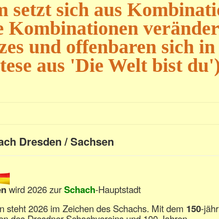
 setzt sich aus Kombinat
 Kombinationen verändern
zes und offenbaren sich in
ese aus 'Die Welt bist du'
ach Dresden / Sachsen
en
wird 2026 zur
Schach
-Hauptstadt
n steht 2026 im Zeichen des Schachs. Mit dem
150
-jäh
en des Dresdner Schachvereins und 100 Jahren