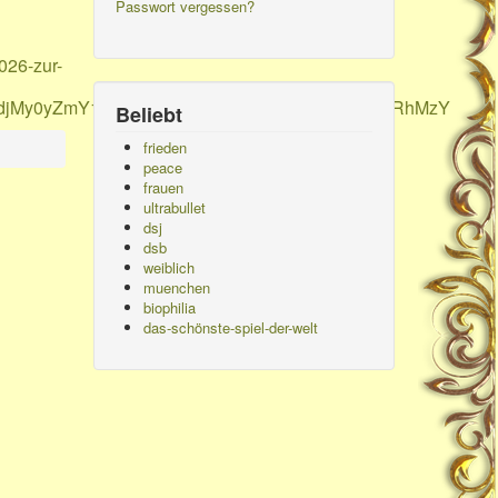
Passwort vergessen?
026-zur-
5NTdjMy0yZmY1LTRhYmYtYWE1My03YTk1N2U2NzRhMzY
Beliebt
frieden
peace
frauen
ultrabullet
dsj
dsb
weiblich
muenchen
biophilia
das-schönste-spiel-der-welt