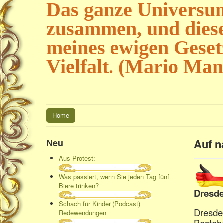
Das ganze Universum
zusammen, und diese
meines ewigen Geset
Vielfalt. (Mario Mant
Home
Auf n
Neu
Aus Protest:
Was passiert, wenn Sie jeden Tag fünf
Biere trinken?
Dresd
Schach für Kinder (Podcast)
Dresde
Redewendungen
Besteh