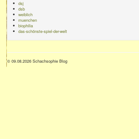
dsj
dsb
weiblich
muenchen
biophilia
das-schönste-spiel-der-welt
© 09.08.2026 Schachsophie Blog