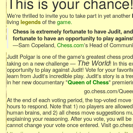
This is your chance
We're thrilled to invite you to take part in yet another
living
legends
of the
game.
Chess is extremely fortunate to have Judit, an
fortunate to have an opportunity to play against
—Sam Copeland,
Chess.com
's Head of Communi
Judit Polgar is one of the game's greatest chess prod
The World
taking on a new challenge —
! In this
opportunity to play against Judit! Vote for your favo
learn from Judit's incredible play. Judit's story is a 
in her new documentary "
Queen of Chess
" premier
go.chess.com/Quee
At the end of each voting period, the top-voted move w
hours to respond. Note that 1) no players are allowed
human brains, and 2) all chess move suggestions mus
explaining your reasoning. After you vote, you will be 
cannot change your vote once entered. Visit go.ches