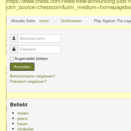
https://www.chess.com/news/view/announcing-judit-v
utm_source=chesscom&utm_medium=homepagebann
Aktuelle Seite:
home
--»--
Großmeister
--»--
Play Against The Leg
Benutzername
Passwort
Angemeldet bleiben
Anmelden
Benutzername vergessen?
Passwort vergessen?
Beliebt
frieden
peace
frauen
ultrabullet